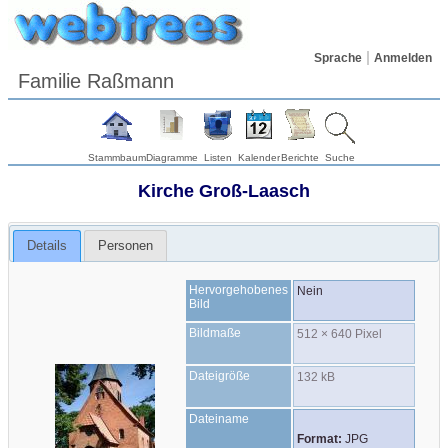
Sprache
Anmelden
Familie Raßmann
Stammbaum
Diagramme
Listen
Kalender
Berichte
Suche
Kirche Groß-Laasch
Details
Personen
Hervorgehobenes
Nein
Bild
Bildmaße
512 × 640 Pixel
Dateigröße
132 kB
Dateiname
Format:
JPG