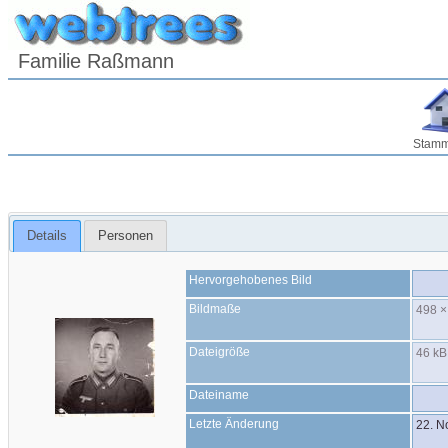
Familie Raßmann
Stam
Details
Personen
Hervorgehobenes Bild
Bildmaße
498 ×
Dateigröße
46 kB
Dateiname
Letzte Änderung
22. 