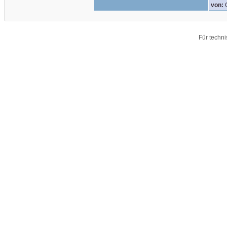
von:
Für techn