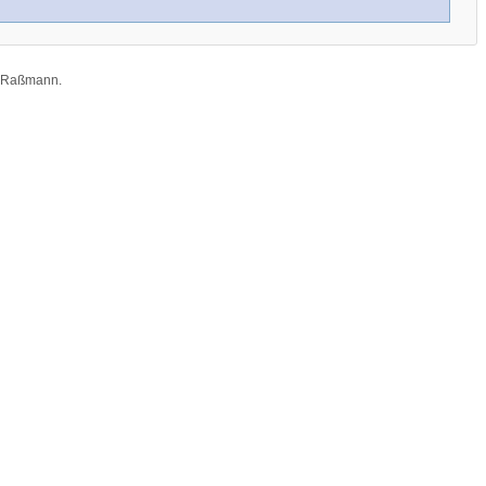
n Raßmann
.