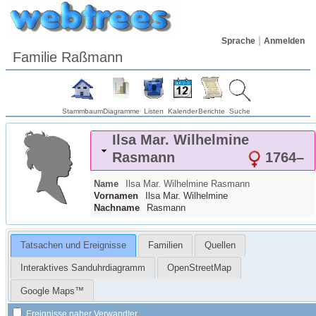
Sprache
Anmelden
Familie Raßmann
Stammbaum
Diagramme
Listen
Kalender
Berichte
Suche
Ilsa Mar. Wilhelmine
Rasmann
1764
–
Name
Ilsa Mar. Wilhelmine
Rasmann
Vornamen
Ilsa Mar. Wilhelmine
Nachname
Rasmann
Tatsachen und Ereignisse
Familien
Quellen
Interaktives Sanduhrdiagramm
OpenStreetMap
Google Maps™
Ereignisse naher Verwandter