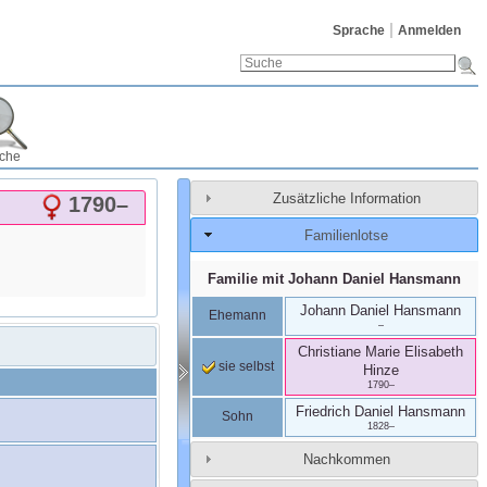
Sprache
Anmelden
che
Zusätzliche Information
1790
–
Familienlotse
Familie mit
Johann Daniel
Hansmann
Johann Daniel
Hansmann
Ehemann
–
Christiane Marie Elisabeth
sie selbst
Hinze
1790
–
Friedrich Daniel
Hansmann
Sohn
1828
–
Nachkommen