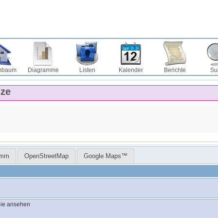
mbaum
Diagramme
Listen
Kalender
Berichte
Su
nze
amm
OpenStreetMap
Google Maps™
lie ansehen