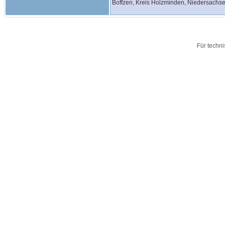
Boffzen, Kreis Holzminden, Niedersachs
Für techn