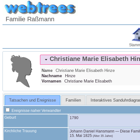
Familie Raßmann
Stam
Christiane Marie Elisabeth
Hi
Name
Christiane Marie Elisabeth
Hinze
Nachname
Hinze
Vornamen
Christiane Marie Elisabeth
Tatsachen und Ereignisse
Familien
Interaktives Sanduhrdiagr
Ereignisse naher Verwandter
Geburt
1790
Kirchliche Trauung
Johann Daniel
Hansmann
—
Diese Fami
15. Mai 1825
(Alter 35 Jahre)