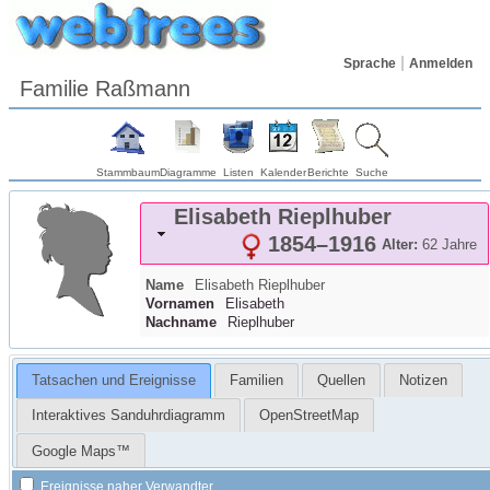
Sprache
Anmelden
Familie Raßmann
Stammbaum
Diagramme
Listen
Kalender
Berichte
Suche
Elisabeth
Rieplhuber
1854
–
1916
Alter:
62 Jahre
Name
Elisabeth
Rieplhuber
Vornamen
Elisabeth
Nachname
Rieplhuber
Tatsachen und Ereignisse
Familien
Quellen
Notizen
Interaktives Sanduhrdiagramm
OpenStreetMap
Google Maps™
Ereignisse naher Verwandter