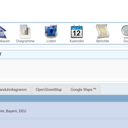
mbaum
Diagramme
Listen
Kalender
Berichte
Su
r
Sanduhrdiagramm
OpenStreetMap
Google Maps™
eim, Bayern, DEU