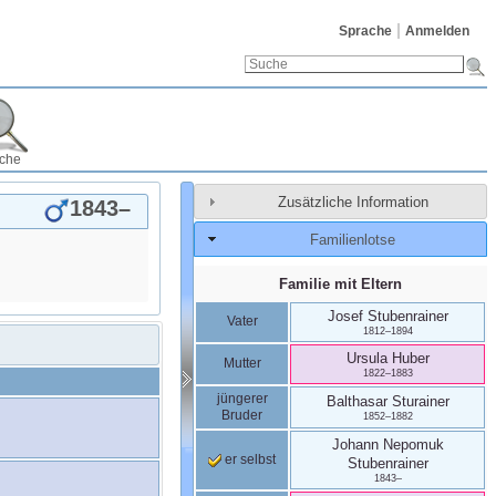
Sprache
Anmelden
che
Zusätzliche Information
1843
–
Familienlotse
Familie mit Eltern
Josef
Stubenrainer
Vater
1812
–
1894
Ursula
Huber
Mutter
1822
–
1883
jüngerer
Balthasar
Sturainer
Bruder
1852
–
1882
Johann Nepomuk
er selbst
Stubenrainer
1843
–