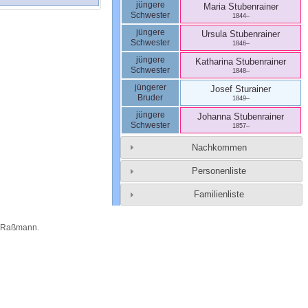
jüngere
Maria
Stubenrainer
Schwester
1844
–
jüngere
Ursula
Stubenrainer
Schwester
1846
–
jüngere
Katharina
Stubenrainer
Schwester
1848
–
jüngerer
Josef
Sturainer
Bruder
1849
–
jüngere
Johanna
Stubenrainer
Schwester
1857
–
Nachkommen
Personenliste
Familienliste
n Raßmann
.