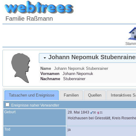
Familie Raßmann
Stam
Johann Nepomuk
Stubenraine
Name
Johann Nepomuk
Stubenrainer
Vornamen
Johann Nepomuk
Nachname
Stubenrainer
Tatsachen und Ereignisse
Familien
Quellen
Interaktives 
Ereignisse naher Verwandter
Geburt
28. Mai 1843
30
21
Holzhausen bei Griesstätt, Kreis Rosenh
Tod
ja