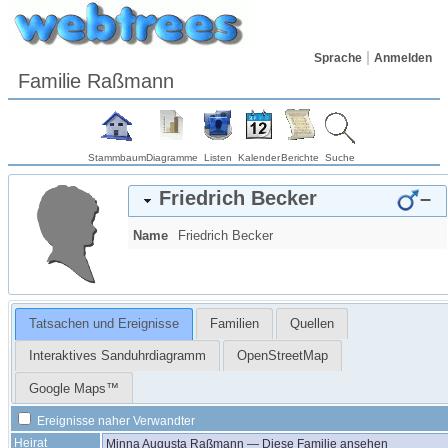
Sprache
Anmelden
Familie Raßmann
Stammbaum
Diagramme
Listen
Kalender
Berichte
Suche
Friedrich
Becker
–
Name
Friedrich
Becker
Tatsachen und Ereignisse
Familien
Quellen
Interaktives Sanduhrdiagramm
OpenStreetMap
Google Maps™
Ereignisse naher Verwandter
Heirat
Minna Augusta
Raßmann
—
Diese Familie ansehen