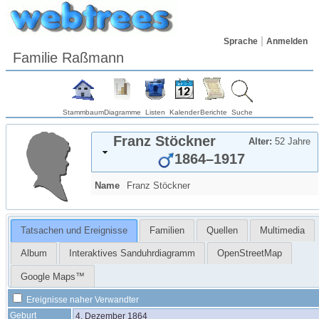
Sprache
Anmelden
Familie Raßmann
Stammbaum
Diagramme
Listen
Kalender
Berichte
Suche
Franz
Stöckner
Alter:
52 Jahre
1864
–
1917
Name
Franz
Stöckner
Tatsachen und Ereignisse
Familien
Quellen
Multimedia
Album
Interaktives Sanduhrdiagramm
OpenStreetMap
Google Maps™
Ereignisse naher Verwandter
Geburt
4. Dezember 1864