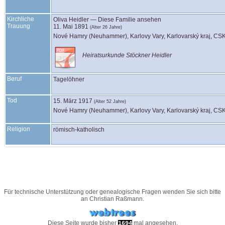
Kirchliche
Oliva
Heidler
—
Diese Familie ansehen
Trauung
11. Mai 1891
(Alter 26 Jahre)
Nové Hamry (Neuhammer), Karlovy Vary, Karlovarský kraj, CS
Heiratsurkunde Stöckner Heidler
Beruf
Tagelöhner
Tod
15. März 1917
(Alter 52 Jahre)
Nové Hamry (Neuhammer), Karlovy Vary, Karlovarský kraj, CS
Religion
römisch-katholisch
Für technische Unterstützung oder genealogische Fragen wenden Sie sich bitte
an
Christian Raßmann
.
Diese Seite wurde bisher
mal angesehen.
1694