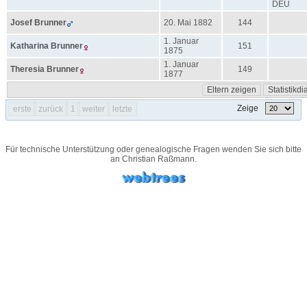
DEU
Josef
Brunner
20. Mai 1882
144
1. Januar
Katharina
Brunner
151
1875
1. Januar
Theresia
Brunner
149
1877
Eltern zeigen
Statistik
Zeige
erste
zurück
1
weiter
letzte
Für technische Unterstützung oder genealogische Fragen wenden Sie sich bitte
an
Christian Raßmann
.