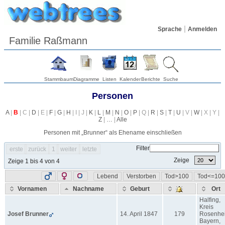
Sprache
Anmelden
Familie Raßmann
Stammbaum
Diagramme
Listen
Kalender
Berichte
Suche
Personen
A
|
B
| C |
D
| E |
F
|
G
|
H
| I | J |
K
|
L
|
M
|
N
|
O
|
P
| Q |
R
|
S
|
T
|
U
| V |
W
| X | Y |
Z
|
…
|
Alle
Personen mit „
Brunner
“ als Ehename einschließen
Filter
erste
zurück
1
weiter
letzte
Zeige
Zeige 1 bis 4 von 4
Lebend
Verstorben
Tod>100
Tod<=100
Vornamen
Nachname
Geburt
Ort
Halfing,
Kreis
Josef
Brunner
14. April 1847
179
Rosenhe
Bayern,