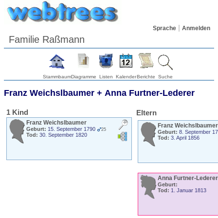
Sprache
Anmelden
Familie Raßmann
Stammbaum
Diagramme
Listen
Kalender
Berichte
Suche
Franz
Weichslbaumer
+
Anna
Furtner-Lederer
1 Kind
Eltern
Franz
Weichslbaumer
Franz
Weichslbaumer
Geburt:
15. September 1790
25
Geburt:
8. September 1
Tod:
30. September 1820
Tod:
3. April 1856
Anna
Furtner-Lederer
Geburt:
Tod:
1. Januar 1813